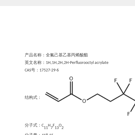
产品名称：
全氟己基乙基丙烯酸酯
英文名称：
1H,1H,2H,2H-Perfluorooctyl acrylate
号：
CAS
17527-29-6
结构式：
分子式：
C
H
F
O
11
7
13
2